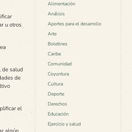
Alimentación
Análisis
ficar
Aportes para el desarrollo
ar u otros
Arte
Boletines
sea
Caribe
Comunidad
l de salud
Coyuntura
idades de
Cultura
ltivo
Deporte
Derechos
ificar el
Educación
Ejercicio y salud
ar algún