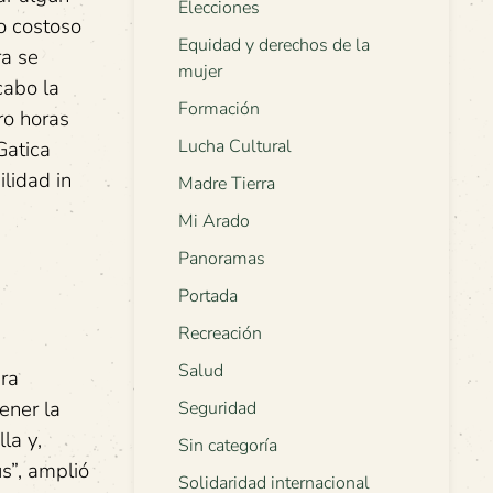
Elecciones
o costoso
Equidad y derechos de la
ra se
mujer
cabo la
Formación
ro horas
Lucha Cultural
Gatica
ilidad in
Madre Tierra
Mi Arado
Panoramas
Portada
Recreación
Salud
ura
ener la
Seguridad
la y,
Sin categoría
us”, amplió
Solidaridad internacional