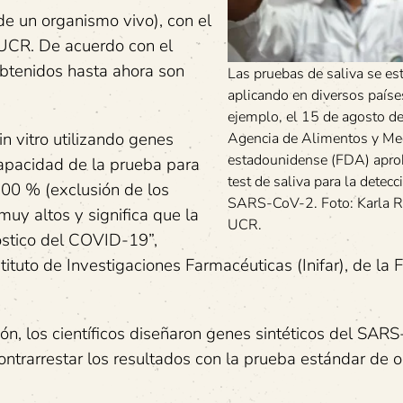
 de un organismo vivo), con el
 UCR. De acuerdo con el
obtenidos hasta ahora son
Las pruebas de saliva se es
aplicando en diversos paíse
ejemplo, el 15 de agosto d
n vitro utilizando genes
Agencia de Alimentos y M
estadounidense (FDA) aprob
capacidad de la prueba para
test de saliva para la detecc
100 % (exclusión de los
SARS-CoV-2. Foto: Karla 
muy altos y significa que la
UCR.
óstico del COVID-19”,
tituto de Investigaciones Farmacéuticas (Inifar), de la 
ión, los científicos diseñaron genes sintéticos del SAR
contrarrestar los resultados con la prueba estándar de 