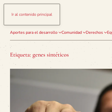
Ir al contenido principal
Aportes para el desarrollo
Comunidad
Derechos
Eq
Etiqueta:
genes sintéticos