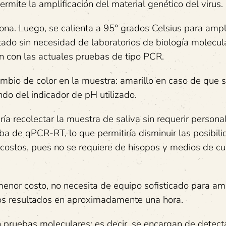
ermite la amplificación del material genético del virus.
ona. Luego, se calienta a 95° grados Celsius para ampli
ultado sin necesidad de laboratorios de biología molecul
n con las actuales pruebas de tipo PCR.
mbio de color en la muestra: amarillo en caso de que 
ndo del indicador de pH utilizado.
ía recolectar la muestra de saliva sin requerir persona
ba de qPCR-RT, lo que permitiría disminuir las posibil
s costos, pues no se requiere de hisopos y medios de cu
or costo, no necesita de equipo sofisticado para ampl
los resultados en aproximadamente una hora.
ruebas moleculares; es decir, se encargan de detect