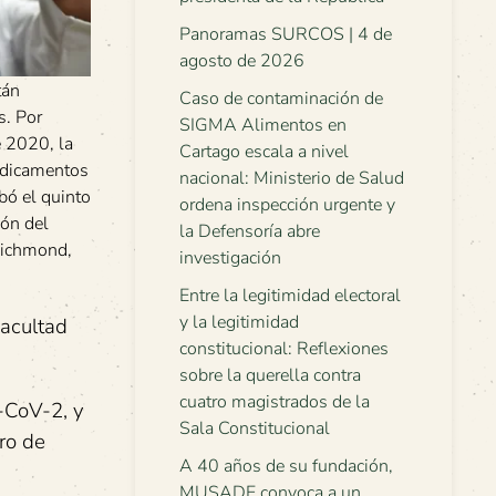
Panoramas SURCOS | 4 de
agosto de 2026
tán
Caso de contaminación de
s. Por
SIGMA Alimentos en
e 2020, la
Cartago escala a nivel
edicamentos
nacional: Ministerio de Salud
ó el quinto
ordena inspección urgente y
ión del
la Defensoría abre
Richmond,
investigación
Entre la legitimidad electoral
y la legitimidad
Facultad
constitucional: Reflexiones
sobre la querella contra
cuatro magistrados de la
S-CoV-2, y
Sala Constitucional
oro de
A 40 años de su fundación,
MUSADE convoca a un