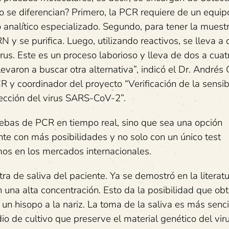
o se diferencian? Primero, la PCR requiere de un equip
analítico especializado. Segundo, para tener la muest
 y se purifica. Luego, utilizando reactivos, se lleva a 
rus. Este es un proceso laborioso y lleva de dos a cuat
levaron a buscar otra alternativa”, indicó el Dr. Andrés 
R y coordinador del proyecto “Verificación de la sensib
ección del virus SARS-CoV-2”.
uebas de PCR en tiempo real, sino que sea una opción
te con más posibilidades y no solo con un único test
mos en los mercados internacionales.
a de saliva del paciente. Ya se demostró en la literat
en una alta concentración. Esto da la posibilidad que obt
un hisopo a la nariz. La toma de la saliva es más sencil
io de cultivo que preserve el material genético del vir