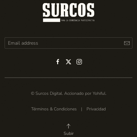
© Surcos Digital. Accionado por
Yohiful
.
Términos & Condiciones
|
Privacidad
Subir