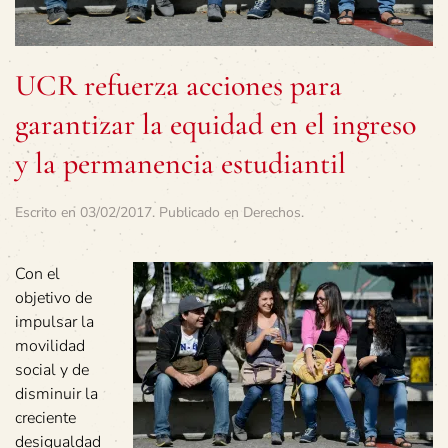
UCR refuerza acciones para
garantizar la equidad en el ingreso
y la permanencia estudiantil
Escrito en
03/02/2017
. Publicado en
Derechos
.
Con el
objetivo de
impulsar la
movilidad
social y de
disminuir la
creciente
desigualdad