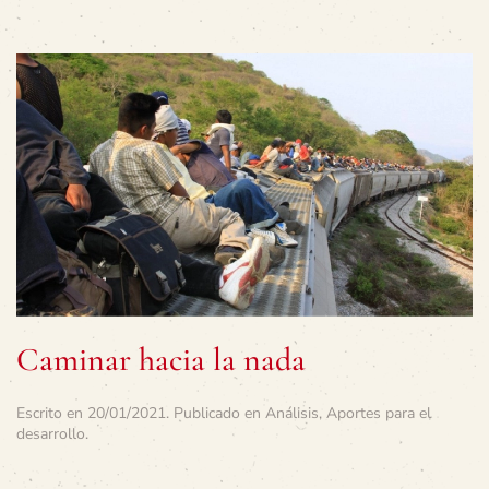
Caminar hacia la nada
Escrito en
20/01/2021
. Publicado en
Análisis
,
Aportes para el
desarrollo
.