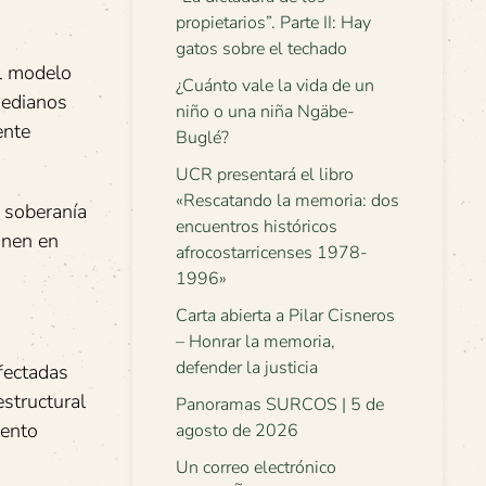
propietarios”. Parte II: Hay
gatos sobre el techado
l modelo
¿Cuánto vale la vida de un
medianos
niño o una niña Ngäbe-
ente
Buglé?
UCR presentará el libro
«Rescatando la memoria: dos
 soberanía
encuentros históricos
onen en
afrocostarricenses 1978-
1996»
Carta abierta a Pilar Cisneros
– Honrar la memoria,
defender la justicia
fectadas
estructural
Panoramas SURCOS | 5 de
iento
agosto de 2026
Un correo electrónico