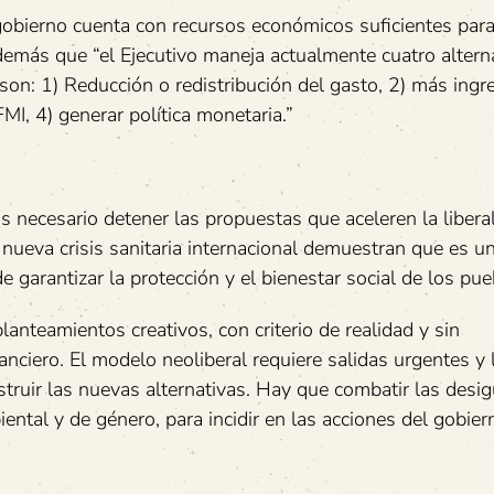
obierno cuenta con recursos económicos suficientes par
demás que “el Ejecutivo maneja actualmente cuatro altern
son: 1) Reducción o redistribución del gasto, 2) más ingr
I, 4) generar política monetaria.”
ecesario detener las propuestas que aceleren la liberal
 nueva crisis sanitaria internacional demuestran que es 
 garantizar la protección y el bienestar social de los pue
anteamientos creativos, con criterio de realidad y sin
nciero. El modelo neoliberal requiere salidas urgentes y 
struir las nuevas alternativas. Hay que combatir las desi
ental y de género, para incidir en las acciones del gobier