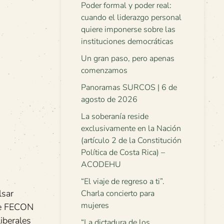
Poder formal y poder real:
cuando el liderazgo personal
quiere imponerse sobre las
instituciones democráticas
Un gran paso, pero apenas
comenzamos
Panoramas SURCOS | 6 de
agosto de 2026
La soberanía reside
exclusivamente en la Nación
(artículo 2 de la Constitución
Política de Costa Rica) –
ACODEHU
“El viaje de regreso a ti”.
lsar
Charla concierto para
mujeres
 de FECON
iberales
“La dictadura de los