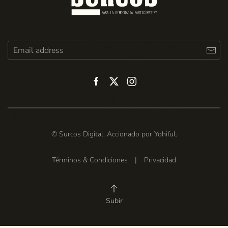
© Surcos Digital. Accionado por
Yohiful
.
Términos & Condiciones
|
Privacidad
Subir