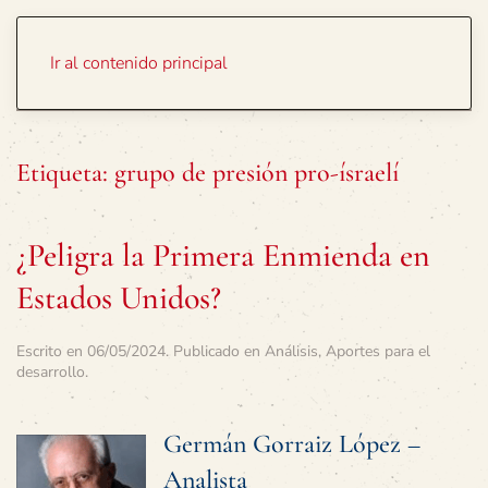
Portada
Temas
Ir al contenido principal
Etiqueta:
grupo de presión pro-ísraelí
¿Peligra la Primera Enmienda en
Estados Unidos?
Escrito en
06/05/2024
. Publicado en
Análisis
,
Aportes para el
desarrollo
.
Germán Gorraiz López –
Analista