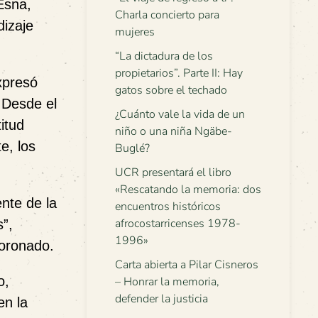
Esna,
Charla concierto para
dizaje
mujeres
“La dictadura de los
propietarios”. Parte II: Hay
xpresó
gatos sobre el techado
 Desde el
¿Cuánto vale la vida de un
itud
niño o una niña Ngäbe-
e, los
Buglé?
UCR presentará el libro
«Rescatando la memoria: dos
nte de la
encuentros históricos
afrocostarricenses 1978-
”,
1996»
Coronado.
Carta abierta a Pilar Cisneros
o,
– Honrar la memoria,
defender la justicia
en la