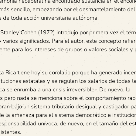
egemonía neoliberal ha encontrado sustancia en el enco
ado más sencillo, empezando por el desmantelamiento del
e de toda acción universitaria autónoma.
Stanley Cohen (1972) introdujo por primera vez el tér
varios significados. Para el autor, este concepto refier
ente para los intereses de grupos o valores sociales y
ta Rica tiene hoy su corolario porque ha generado ince
ituciones estatales y se regulan los salarios de todas l
ca se enrumba a una crisis irreversible». De nuevo, la
res pero nada se menciona sobre el comportamiento rap
ran bajo un sistema tributario desigual y castigador pa
e la amenaza para el sistema democrático e institucio
responsabilidad unívoca, de nuevo, en el tamaño del es
istentes.