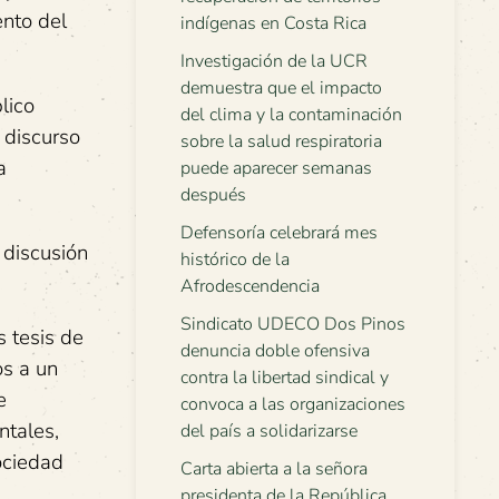
ento del
indígenas en Costa Rica
Investigación de la UCR
demuestra que el impacto
lico
del clima y la contaminación
 discurso
sobre la salud respiratoria
a
puede aparecer semanas
después
Defensoría celebrará mes
 discusión
histórico de la
Afrodescendencia
Sindicato UDECO Dos Pinos
 tesis de
denuncia doble ofensiva
os a un
contra la libertad sindical y
e
convoca a las organizaciones
ntales,
del país a solidarizarse
ociedad
Carta abierta a la señora
presidenta de la República