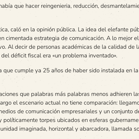
 había que hacer reingenieria, reducción, desmantelami
ca, caló en la opinión pública. La idea del elefante púb
en cimentada estrategia de comunicación. A lo mejor el
ivo. Al decir de personas académicas de la calidad de l
del déficit fiscal era «un problema inventado».
 que cumple ya 25 años de haber sido instalada en la
traciones que palabras más palabras menos adhieren las
argo el escenario actual no tiene comparación: llegam
 medios de comunicación empresariales y un conjunto d
y políticamente torpes ubicados en esferas gubername
unidad imaginada, horizontal y abarcadora, llamada s