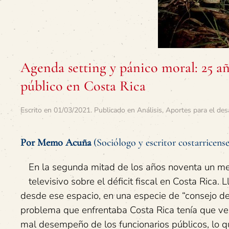
Agenda setting y pánico moral: 25 año
público en Costa Rica
Escrito en
01/03/2021
. Publicado en
Análisis
,
Aportes para el des
Por Memo Acuña
(Sociólogo y escritor costarricense
En la segunda mitad de los años noventa un m
televisivo sobre el déficit fiscal en Costa Rica.
desde ese espacio, en una especie de “consejo de 
problema que enfrentaba Costa Rica tenía que ver c
mal desempeño de los funcionarios públicos, lo qu