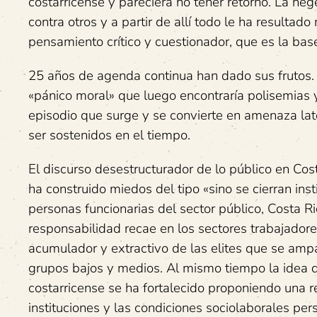
costarricense y pareciera no tener retorno. La h
contra otros y a partir de allí todo le ha result
pensamiento crítico y cuestionador, que es la bas
25 años de agenda continua han dado sus frutos. 
«pánico moral» que luego encontraría polisemias y 
episodio que surge y se convierte en amenaza lat
ser sostenidos en el tiempo.
El discurso desestructurador de lo público en Cos
ha construido miedos del tipo «sino se cierran inst
personas funcionarias del sector público, Costa Ri
responsabilidad recae en los sectores trabajado
acumulador y extractivo de las elites que se ampa
grupos bajos y medios. Al mismo tiempo la idea d
costarricense se ha fortalecido proponiendo una 
instituciones y las condiciones sociolaborales pers