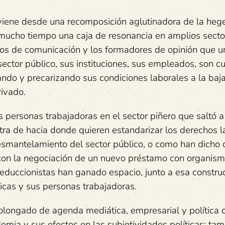
oviene desde una recomposición aglutinadora de la he
 mucho tiempo una caja de resonancia en amplios secto
ios de comunicación y los formadores de opinión que un
sector público, sus instituciones, sus empleados, son cu
do y precarizando sus condiciones laborales a la baja,
ivado.
 personas trabajadoras en el sector piñero que saltó a 
a de hacia donde quieren estandarizar los derechos l
desmantelamiento del sector público, o como han dicho
, con la negociación de un nuevo préstamo con organis
 reduccionistas han ganado espacio, junto a esa constru
icas y sus personas trabajadoras.
olongado de agenda mediática, empresarial y política o
emia y sus efectos en las subjetividades políticas; ta