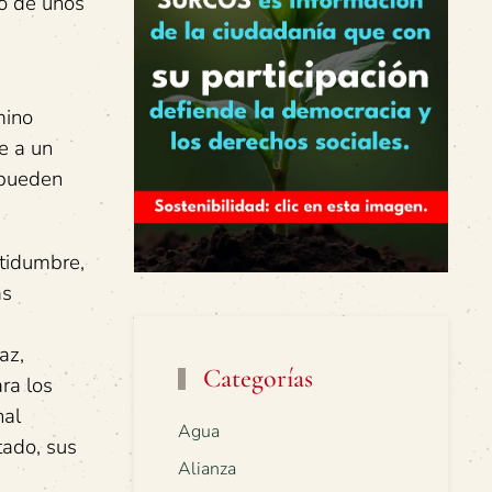
no de unos
mino
e a un
 pueden
rtidumbre,
as
az,
Categorías
ra los
nal
Agua
tado, sus
Alianza