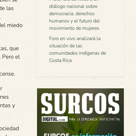
diálogo nacional sobre
de las
democracia, derechos
,
humanos y el futuro del
del miedo
movimiento de mujeres
Foro en vivo analizará la
situación de las
cas, que
comunidades indígenas de
 Pero el
Costa Rica
icense.
r
ones
entas y
sociedad