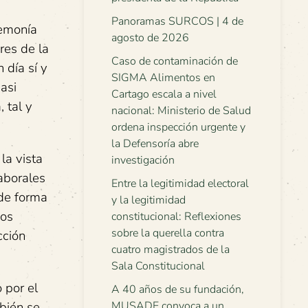
Panoramas SURCOS | 4 de
gemonía
agosto de 2026
res de la
Caso de contaminación de
 día sí y
SIGMA Alimentos en
asi
Cartago escala a nivel
 tal y
nacional: Ministerio de Salud
ordena inspección urgente y
la Defensoría abre
la vista
investigación
aborales
Entre la legitimidad electoral
 de forma
y la legitimidad
mos
constitucional: Reflexiones
sobre la querella contra
cción
cuatro magistrados de la
Sala Constitucional
 por el
A 40 años de su fundación,
mbién se
MUSADE convoca a un