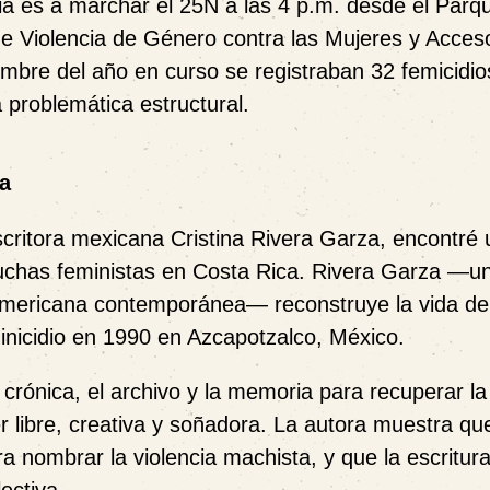
ia es a marchar el 25N a las 4 p.m. desde el Parq
e Violencia de Género contra las Mujeres y Acceso
iembre del año en curso se registraban 32 femicidio
a problemática estructural.
a
escritora mexicana Cristina Rivera Garza, encontré
luchas feministas en Costa Rica. Rivera Garza —un
noamericana contemporánea— reconstruye la vida de
inicidio en 1990 en Azcapotzalco, México.
a crónica, el archivo y la memoria para recuperar l
r libre, creativa y soñadora. La autora muestra qu
ara nombrar la violencia machista, y que la escritu