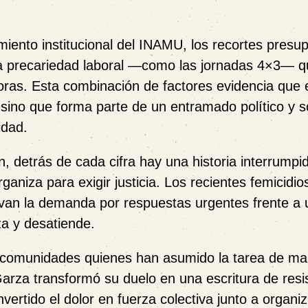
amiento institucional del INAMU, los recortes presu
 la precariedad laboral —como las jornadas 4×3— 
oras. Esta combinación de factores evidencia que 
l, sino que forma parte de un entramado político y s
idad.
, detrás de cada cifra hay una historia interrumpi
aniza para exigir justicia. Los recientes femicidio
ivan la demanda por respuestas urgentes frente a 
za y desatiende.
 y comunidades quienes han asumido la tarea de m
Garza transformó su duelo en una escritura de resi
vertido el dolor en fuerza colectiva junto a organi