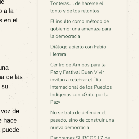
ue
Tonteras…, de hacerse el
 a la
tonto y de los retontos
s en el
El insulto como método de
gobierno: una amenaza para
la democracia
Diálogo abierto con Fabio
Herrera
Centro de Amigos para la
 una
Paz y Festival Buen Vivir
a de las
invitan a celebrar el Día
 su
Internacional de los Pueblos
Indígenas con «Grito por la
Paz»
a voz de
No se trata de defender el
pasado, sino de construir una
e hace
nueva democracia
ra puede
Panoramas SURCOS | 7 de