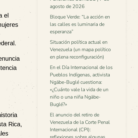
agosto de 2026
a el
Bloque Verde: “La acción en
las calles es luminaria de
mujeres
esperanza”
e
Situación política actual en
deral.
Venezuela (un mapa político
en plena reconfiguración)
enuncia
En el Día Internacional de los
tencia
Pueblos Indígenas, activista
Ngäbe-Buglé cuestiona:
«¿Cuánto vale la vida de un
niño o una niña Ngäbe-
Buglé?»
istoria
El anuncio del retiro de
Venezuela de la Corte Penal
sta Rica,
Internacional (CPI):
ales
reflexiones sobre algunas