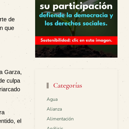
rte de
en que
ra Garza,
de culpa
Categorías
riarcado
Agua
Alianza
ra
Alimentación
ntido, el
Análisis