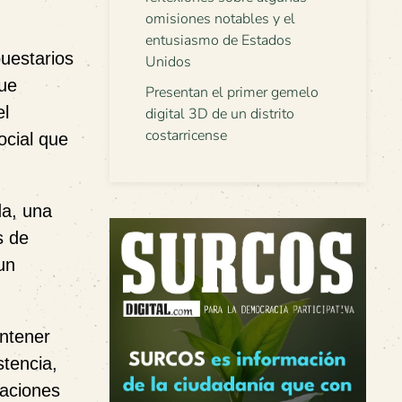
omisiones notables y el
entusiasmo de Estados
puestarios
Unidos
que
Presentan el primer gemelo
el
digital 3D de un distrito
costarricense
ocial que
da, una
s de
un
antener
stencia,
zaciones