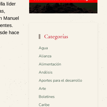
la líder
as,
ín Manuel
uentes.
esde hace
Categorías
Agua
Alianza
Alimentación
Análisis
Aportes para el desarrollo
Arte
Boletines
Caribe