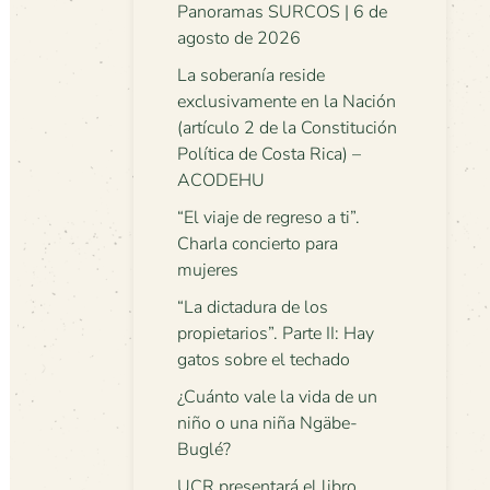
Panoramas SURCOS | 6 de
agosto de 2026
La soberanía reside
exclusivamente en la Nación
(artículo 2 de la Constitución
Política de Costa Rica) –
ACODEHU
“El viaje de regreso a ti”.
Charla concierto para
mujeres
“La dictadura de los
propietarios”. Parte II: Hay
gatos sobre el techado
¿Cuánto vale la vida de un
niño o una niña Ngäbe-
Buglé?
UCR presentará el libro