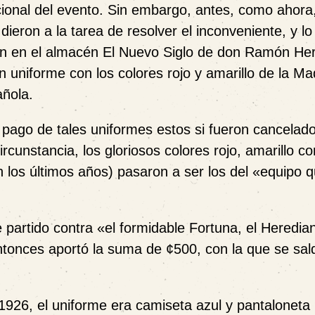
cional del evento. Sin embargo, antes, como ahora,
ieron a la tarea de resolver el inconveniente, y lo
ron en el almacén El Nuevo Siglo de don Ramón Her
 uniforme con los colores rojo y amarillo de la Ma
añola.
l pago de tales uniformes estos si fueron cancelado
ircunstancia, los gloriosos colores
rojo, amarillo
co
 los últimos años) pasaron a ser los del «equipo 
artido contra «el formidable Fortuna, el Heredian
 entonces aportó la suma de ¢500, con la que se sal
926, el uniforme era camiseta azul y pantaloneta