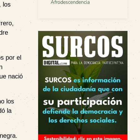
Afrodescendencia
 los
rero,
dre
s por el
n
que nació
o los
dó la
 negra.