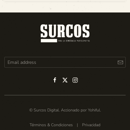
© Surcos Digital. Accionado por
Yohiful
.
Términos & Condiciones
|
Privacidad