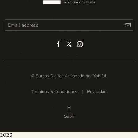
© Surcos Digital. Accionado por
Yohiful
.
Términos & Condiciones
|
Privacidad
Subir
2026