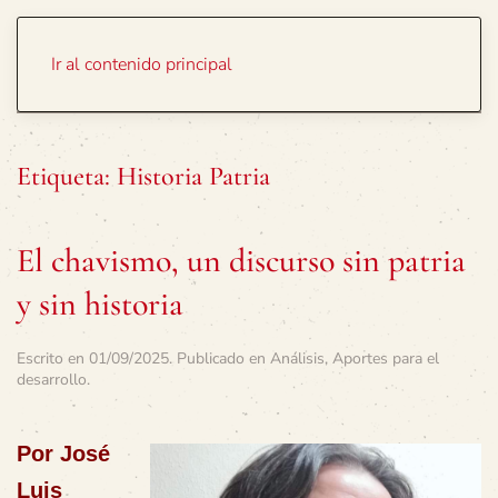
Portada
Temas
Ir al contenido principal
Etiqueta:
Historia Patria
El chavismo, un discurso sin patria
y sin historia
Escrito en
01/09/2025
. Publicado en
Análisis
,
Aportes para el
desarrollo
.
Por José
Luis