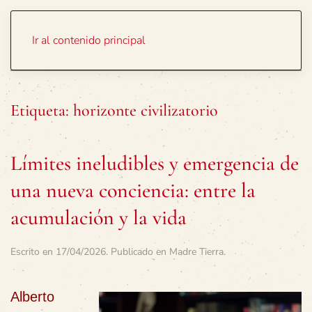
Portada
Temas
Ir al contenido principal
Etiqueta:
horizonte civilizatorio
Límites ineludibles y emergencia de
una nueva conciencia: entre la
acumulación y la vida
Escrito en
17/04/2026
. Publicado en
Madre Tierra
.
Alberto