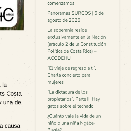
comenzamos
Panoramas SURCOS | 6 de
agosto de 2026
La soberanía reside
exclusivamente en la Nación
(artículo 2 de la Constitución
Política de Costa Rica) –
ACODEHU
“El viaje de regreso a ti”.
Charla concierto para
mujeres
 la
“La dictadura de los
rts Costa
propietarios”. Parte II: Hay
 una de
gatos sobre el techado
¿Cuánto vale la vida de un
niño o una niña Ngäbe-
na causa
Buglé?