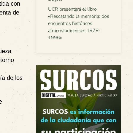
tida con
UCR presentará el libro
enta de
«Rescatando la memoria: dos
encuentros históricos
afrocostarricenses 1978-
1996»
queza
ntorno
ía de los
e