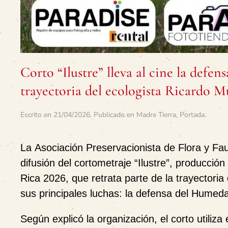
Corto “Ilustre” lleva al cine la defe
trayectoria del ecologista Ricardo 
Escrito en
21/04/2026
. Publicado en
Madre Tierra
,
Portada
.
La
Asociación Preservacionista de Flora y F
difusión del cortometraje
“Ilustre”
, producción
Rica 2026
, que retrata parte de la trayectori
sus principales luchas: la defensa del
Humedal
Según explicó la organización, el corto utiliza