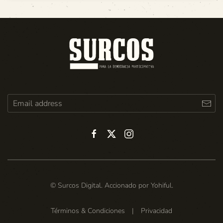
© Surcos Digital. Accionado por
Yohiful
.
Términos & Condiciones
|
Privacidad