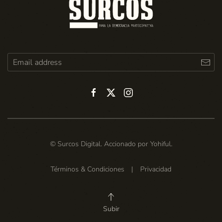
© Surcos Digital. Accionado por
Yohiful
.
Términos & Condiciones
|
Privacidad
Subir