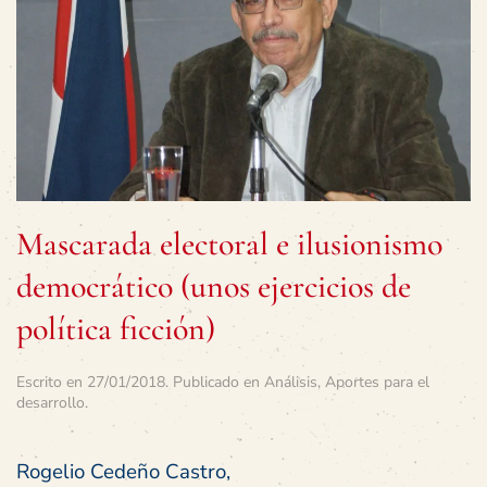
Mascarada electoral e ilusionismo
democrático (unos ejercicios de
política ficción)
Escrito en
27/01/2018
. Publicado en
Análisis
,
Aportes para el
desarrollo
.
Rogelio Cedeño Castro,