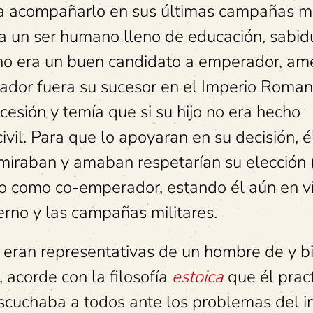
gó a acompañarlo en sus últimas campañas mi
a un ser humano lleno de educación, sabidu
o no era un buen candidato a emperador, am
rador fuera su sucesor en el Imperio Roman
esión y temía que si su hijo no era hecho
vil. Para que lo apoyaran en su decisión, é
dmiraban y amaban respetarían su elección (
do como co-emperador, estando él aún en v
erno y las campañas militares.
es eran representativas de un hombre de y b
, acorde con la filosofía
estoica
que él prac
scuchaba a todos ante los problemas del i