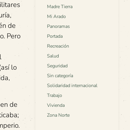
litares
Madre Tierra
ría,
Mi Arado
én de
Panoramas
o. Pero
Portada
Recreación
l
Salud
así lo
Seguridad
Sin categoría
ida,
Solidaridad internacional
Trabajo
ien de
Vivienda
ticaba;
Zona Norte
mperio.