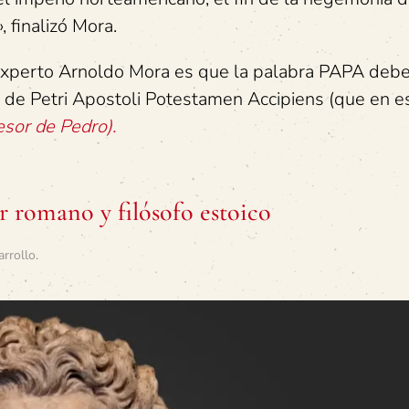
 finalizó Mora.
 experto Arnoldo Mora es que la palabra PAPA deb
s de Petri Apostoli Potestamen Accipiens (que en 
esor de Pedro).
romano y filósofo estoico
arrollo
.