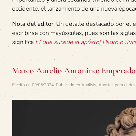
occidente, el lanzamiento de una nueva época»,
Nota del editor
: Un detalle destacado por el
escribirse con mayúsculas, pues son las sigla
significa
El que sucede al apóstol Pedro o Suc
Marco Aurelio Antonino: Emperador 
Escrito en
09/05/2024
. Publicado en
Análisis
,
Aportes para el des