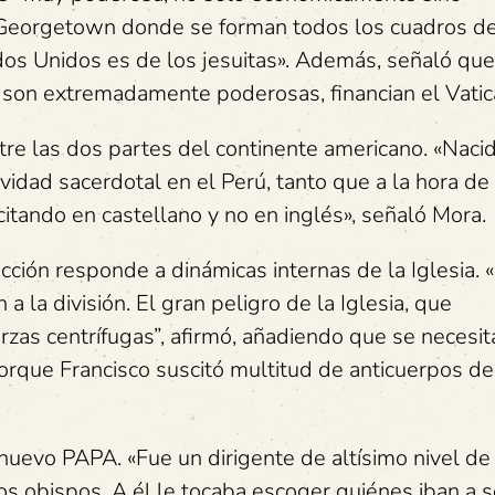
 Georgetown donde se forman todos los cuadros de
dos Unidos es de los jesuitas». Además, señaló que
 son extremadamente poderosas, financian el Vatic
tre las dos partes del continente americano. «Nacid
ividad sacerdotal en el Perú, tanto que a la hora de
itando en castellano y no en inglés», señaló Mora.
ección responde a dinámicas internas de la Iglesia. 
 la división. El gran peligro de la Iglesia, que
erzas centrífugas”, afirmó, añadiendo que se necesi
orque Francisco suscitó multitud de anticuerpos de
 nuevo PAPA. «Fue un dirigente de altísimo nivel de
los obispos. A él le tocaba escoger quiénes iban a s