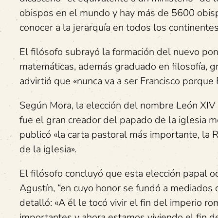
obispos en el mundo y hay más de 5600 obispo
conocer a la jerarquía en todos los continente
El filósofo subrayó la formación del nuevo po
matemáticas, además graduado en filosofía, g
advirtió que «nunca va a ser Francisco porque 
Según Mora, la elección del nombre León XIV re
fue el gran creador del papado de la iglesia 
publicó «la carta pastoral más importante, la
de la iglesia».
El filósofo concluyó que esta elección papal 
Agustín, “en cuyo honor se fundó a mediados d
detalló: «A él le tocó vivir el fin del imperio
importantes y ahora estamos viviendo el fin d