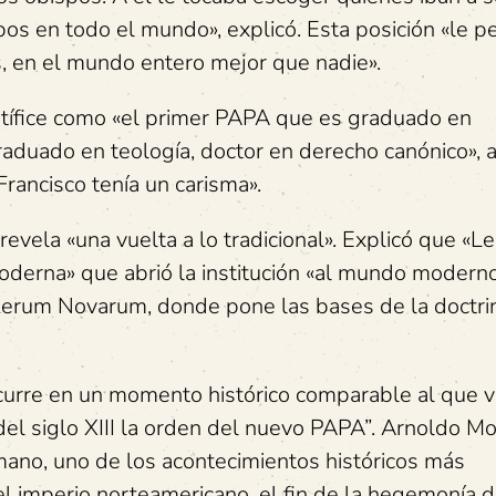
s en todo el mundo», explicó. Esta posición «le pe
s, en el mundo entero mejor que nadie».
ntífice como «el primer PAPA que es graduado en
raduado en teología, doctor en derecho canónico»,
Francisco tenía un carisma».
vela «una vuelta a lo tradicional». Explicó que «Le
moderna» que abrió la institución «al mundo modern
 Rerum Novarum, donde pone las bases de la doctrin
ocurre en un momento histórico comparable al que v
el siglo XIII la orden del nuevo PAPA”. Arnoldo Mo
 romano, uno de los acontecimientos históricos más
el imperio norteamericano, el fin de la hegemonía 