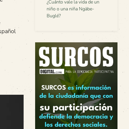
¿Cuánto vale la vida de un
niño o una niña Ngäbe-
Buglé?
e
español