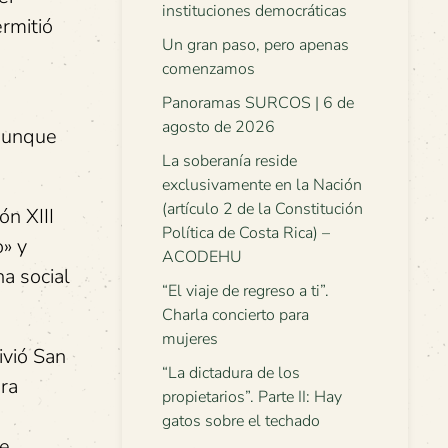
instituciones democráticas
rmitió
Un gran paso, pero apenas
comenzamos
Panoramas SURCOS | 6 de
agosto de 2026
 aunque
La soberanía reside
exclusivamente en la Nación
(artículo 2 de la Constitución
ón XIII
Política de Costa Rica) –
o» y
ACODEHU
a social
“El viaje de regreso a ti”.
Charla concierto para
mujeres
ivió San
“La dictadura de los
ra
propietarios”. Parte II: Hay
gatos sobre el techado
de