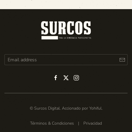
© Surcos Digital. Accionado por
Yohiful
.
Términos & Condiciones
|
Privacidad