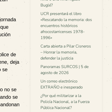
Buglé?
UCR presentará el libro
 jornada
«Rescatando la memoria: dos
encuentros históricos
 que
afrocostarricenses 1978-
ución
1996»
Carta abierta a Pilar Cisneros
– Honrar la memoria,
plice de
defender la justicia
ene, deja
Panoramas SURCOS | 5 de
o se
agosto de 2026
Un correo electrónico
EXTRAÑO e inesperado
ho no se
¿Por qué militarizar a la
uando se
Policía Nacional, a la Fuerza
abandonan
Pública Nacional?