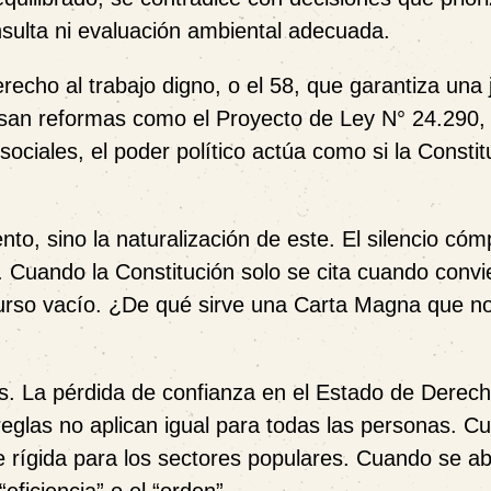
onsulta ni evaluación ambiental adecuada.
erecho al trabajo digno, o el 58, que garantiza una
lsan reformas como el Proyecto de Ley N° 24.290,
sociales, el poder político actúa como si la Constit
o, sino la naturalización de este. El silencio cóm
 Cuando la Constitución solo se cita cuando convi
urso vacío. ¿De qué sirve una Carta Magna que n
. La pérdida de confianza en el Estado de Derec
 reglas no aplican igual para todas las personas. C
elve rígida para los sectores populares. Cuando se 