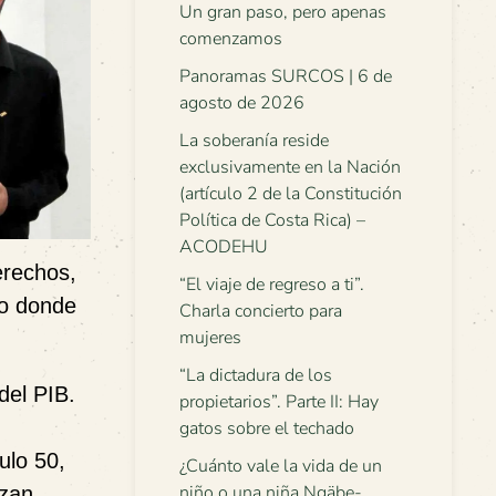
Un gran paso, pero apenas
comenzamos
Panoramas SURCOS | 6 de
agosto de 2026
La soberanía reside
exclusivamente en la Nación
(artículo 2 de la Constitución
Política de Costa Rica) –
ACODEHU
erechos,
“El viaje de regreso a ti”.
to donde
Charla concierto para
mujeres
“La dictadura de los
del PIB.
propietarios”. Parte II: Hay
gatos sobre el techado
ulo 50,
¿Cuánto vale la vida de un
niño o una niña Ngäbe-
izan