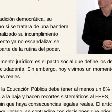
radición democrática, su
omo si se tratara de una bandera
alizado su incumplimiento
iento ya no escandaliza: se
parte de la rutina del poder.
ento jurídico: es el pacto social que define los d
la ciudadanía. Sin embargo, hoy vivimos un momen
as reales.
e la Educación Pública debe tener al menos un 8% 
 a la baja y hacen recortes sistemáticos al FEES,
sin que haya consecuencias legales reales. El artíc
uilibrado, se contradice con decisiones que prior