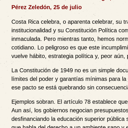
Pérez Zeledón, 25 de julio
Costa Rica celebra, o aparenta celebrar, su t
institucionalidad y su Constitución Política c
inmaculada. Pero mientras tanto, hemos norm
cotidiano. Lo peligroso es que este incumplim
vuelve hábito, estrategia política y, peor aún, 
La Constitución de 1949 no es un simple docum
límites del poder y garantías mínimas para 
ese pacto se está quebrando sin consecuenci
Ejemplos sobran. El artículo 78 establece qu
Aun así, los gobiernos negocian presupuestos
desfinanciando la educación superior pública 
que habla del derecho a un ambiente sano y eq