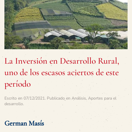
La Inversión en Desarrollo Rural,
uno de los escasos aciertos de este
período
Escrito en
07/12/2021
. Publicado en
Análisis
,
Aportes para el
desarrollo
.
German Masís