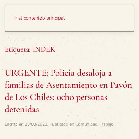
Portada
Temas
Ir al contenido principal
Etiqueta:
INDER
URGENTE: Policía desaloja a
familias de Asentamiento en Pavón
de Los Chiles: ocho personas
detenidas
Escrito en
23/03/2023
. Publicado en
Comunidad
,
Trabajo
.