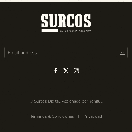
© Surcos Digital. Accionado por
Yohiful
.
Términos & Condiciones
|
Privacidad