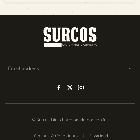
© Surcos Digital. Accionado por
Yohiful
.
Términos & Condiciones
|
Privacidad