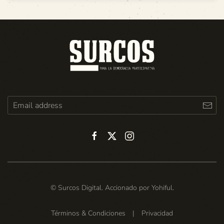
© Surcos Digital. Accionado por
Yohiful
.
Términos & Condiciones
|
Privacidad