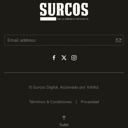
© Surcos Digital. Accionado por
Yohiful
.
Términos & Condiciones
|
Privacidad
Subir