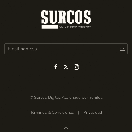
© Surcos Digital. Accionado por
Yohiful
.
Términos & Condiciones
|
Privacidad