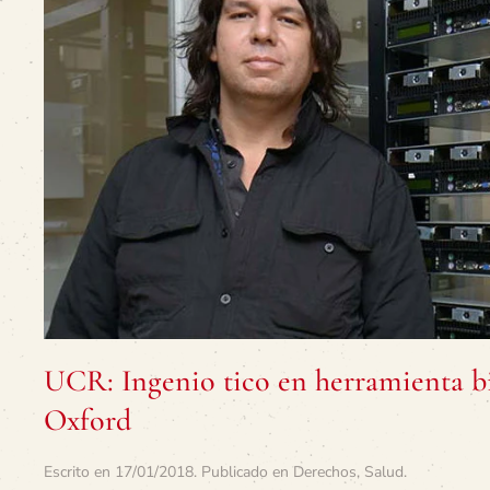
UCR: Ingenio tico en herramienta bi
Oxford
Escrito en
17/01/2018
. Publicado en
Derechos
,
Salud
.