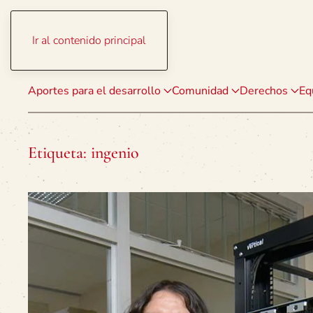
Ir al contenido principal
Aportes para el desarrollo
Comunidad
Derechos
Eq
Etiqueta:
ingenio