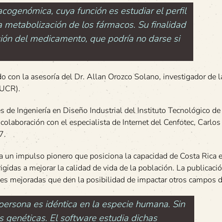
cogenómica, cuya función es estudiar el perfil
a metabolización de los fármacos. Su finalidad
ción del medicamento, que podría no darse si
o con la asesoría del Dr. Allan Orozco Solano, investigador de l
(UCR).
s de Ingeniería en Diseño Industrial del Instituto Tecnológico de
laboración con el especialista de Internet del Cenfotec, Carlos
7.
a un impulso pionero que posiciona la capacidad de Costa Rica e
rigidas a mejorar la calidad de vida de la población. La publicaci
ones mejoradas que den la posibilidad de impactar otros campos d
persona es idéntica en la especie humana. Sin
s genéticas. El software estudia dichas