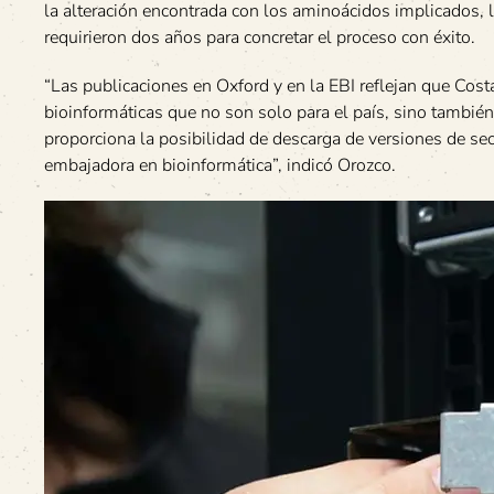
la alteración encontrada con los aminoácidos implicados, l
requirieron dos años para concretar el proceso con éxito.
“Las publicaciones en Oxford y en la EBI reflejan que Cost
bioinformáticas que no son solo para el país, sino también 
proporciona la posibilidad de descarga de versiones de se
embajadora en bioinformática”, indicó Orozco.