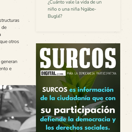
¿Cuánto vale la vida de un
niño o una niña Ngäbe-
Buglé?
structuras
) de
a
 que otros
e generan
ento e