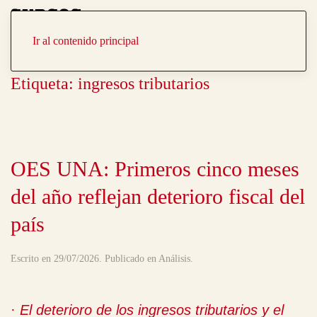
Portada
Temas
Ir al contenido principal
Etiqueta:
ingresos tributarios
OES UNA: Primeros cinco meses
del año reflejan deterioro fiscal del
país
Escrito en
29/07/2026
. Publicado en
Análisis
.
·
El deterioro de los ingresos tributarios y el