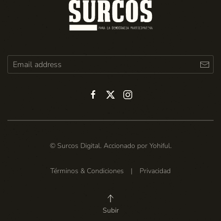
© Surcos Digital. Accionado por
Yohiful
.
Términos & Condiciones
|
Privacidad
Subir