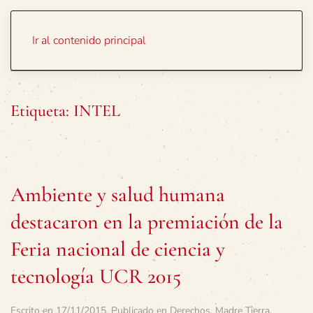
Portada
Temas
Ir al contenido principal
Etiqueta:
INTEL
Ambiente y salud humana
destacaron en la premiación de la
Feria nacional de ciencia y
tecnología UCR 2015
Escrito en
17/11/2015
. Publicado en
Derechos
,
Madre Tierra
.