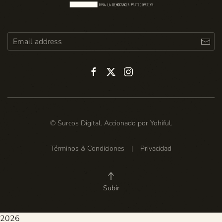
© Surcos Digital. Accionado por
Yohiful
.
Términos & Condiciones
|
Privacidad
Subir
2026