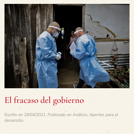
El fracaso del gobierno
Escrito en
29/04/2021
. Publicado en
Análisis
,
Aportes para el
desarrollo
.