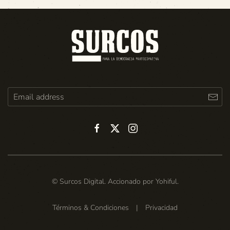
© Surcos Digital. Accionado por
Yohiful
.
Términos & Condiciones
|
Privacidad