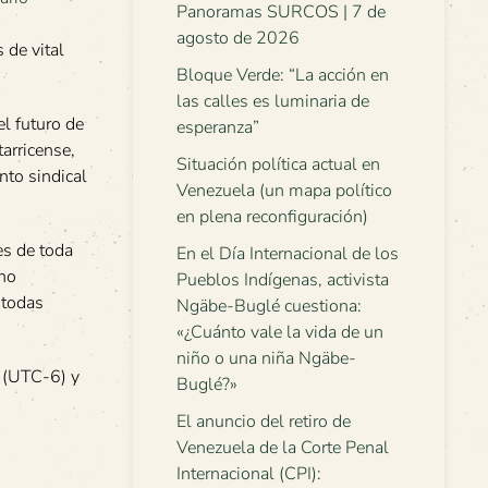
Panoramas SURCOS | 7 de
agosto de 2026
 de vital
Bloque Verde: “La acción en
las calles es luminaria de
el futuro de
esperanza”
arricense,
Situación política actual en
nto sindical
Venezuela (un mapa político
en plena reconfiguración)
es de toda
En el Día Internacional de los
no
Pueblos Indígenas, activista
 todas
Ngäbe-Buglé cuestiona:
«¿Cuánto vale la vida de un
niño o una niña Ngäbe-
l (UTC-6) y
Buglé?»
El anuncio del retiro de
Venezuela de la Corte Penal
Internacional (CPI):