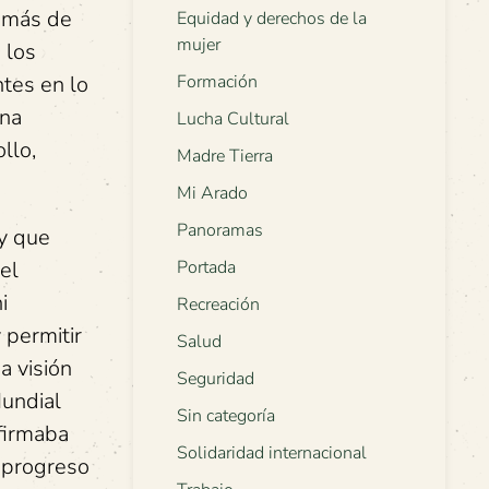
e más de
Equidad y derechos de la
mujer
 los
ntes en lo
Formación
una
Lucha Cultural
llo,
Madre Tierra
Mi Arado
Panoramas
 y que
el
Portada
i
Recreación
 permitir
Salud
a visión
Seguridad
Mundial
Sin categoría
firmaba
Solidaridad internacional
y progreso