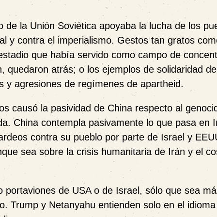
 de la Unión Soviética apoyaba la lucha de los pu
onal y contra el imperialismo. Gestos tan gratos co
n estadio que había servido como campo de concent
ón, quedaron atrás; o los ejemplos de solidaridad d
es y agresiones de regímenes de apartheid.
nos causó la pasividad de China respecto al genoci
ida. China contempla pasivamente lo que pasa en 
rdeos contra su pueblo por parte de Israel y EEU
nque sea sobre la crisis humanitaria de Irán y el co
portaviones de USA o de Israel, sólo que sea más
o. Trump y Netanyahu entienden solo en el idioma