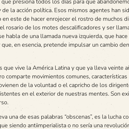
a que presiona todos los días para que abandonem
 de la acción política. Esos mismos agentes han si
 en este de hacer enrojecer el rostro de muchos di
el rosario de los motes descalificadores y ser lla
 se habla de una llamada nueva izquierda, que hace
y que, en esencia, pretende impulsar un cambio den
 que vive la América Latina y que ya lleva veinte a
ero comparte movimientos comunes, características
vienen de la voluntad o el capricho de los dirigent
xistentes en el exterior de nuestras mentes. Son ex
rso.
leva una de esas palabras “obscenas”, es la lucha co
ue siendo antiimperialista o no sería una revolución