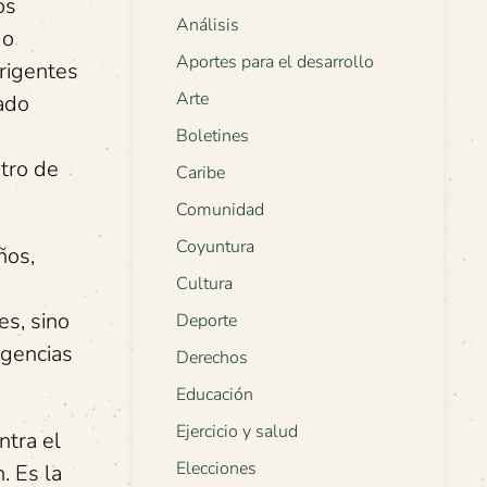
os
Análisis
do
Aportes para el desarrollo
rigentes
Arte
mado
Boletines
tro de
Caribe
Comunidad
Coyuntura
ños,
Cultura
es, sino
Deporte
igencias
Derechos
Educación
Ejercicio y salud
ntra el
Elecciones
. Es la