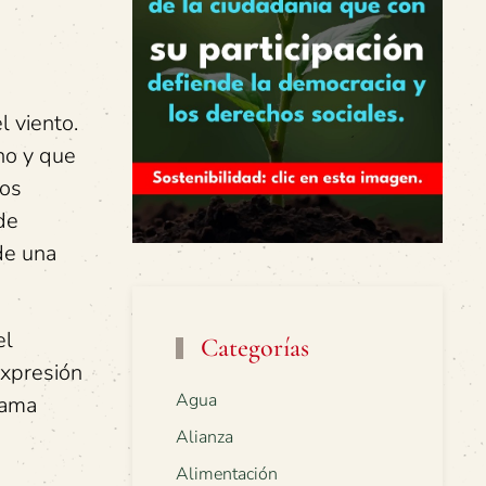
l viento.
no y que
nos
de
de una
el
Categorías
expresión
Agua
lama
Alianza
Alimentación