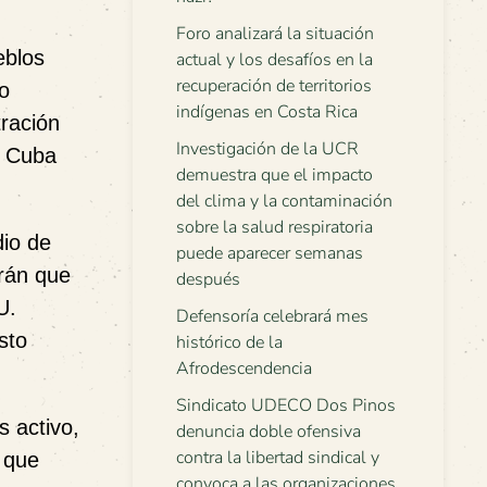
Foro analizará la situación
eblos
actual y los desafíos en la
recuperación de territorios
mo
indígenas en Costa Rica
ración
Investigación de la UCR
e Cuba
demuestra que el impacto
del clima y la contaminación
sobre la salud respiratoria
dio de
puede aparecer semanas
Irán que
después
U.
Defensoría celebrará mes
sto
histórico de la
Afrodescendencia
Sindicato UDECO Dos Pinos
 activo,
denuncia doble ofensiva
contra la libertad sindical y
 que
convoca a las organizaciones