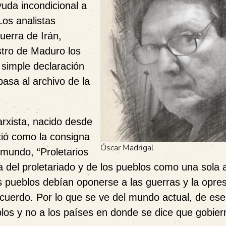
uda incondicional a
Los analistas
uerra de Irán,
stro de Maduro los
 simple declaración
pasa al archivo de la
marxista, nacido desde
ció como la consigna
Óscar Madrigal
 mundo, “Proletarios
a del proletariado y de los pueblos como una sola a
os pueblos debían oponerse a las guerras y la opre
recuerdo. Por lo que se ve del mundo actual, de es
los y no a los países en donde se dice que gobier