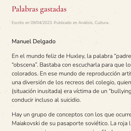
Palabras gastadas
Escrito en
09/04/2023
. Publicado en
Análisis
,
Cultura
.
Manuel Delgado
En el mundo feliz de Huxley, la palabra “padre
“obscena”. Bastaba con escucharla para que l
colorados. En ese mundo de reproducción artifi
una diversión de los recreos del colegio, quie
(situación inusitada) era víctima de un “bullyi
conducir incluso al suicidio.
Hay un grupo de conceptos con los que ocurr
Maiakovski de su pasaporte soviético. La roja 