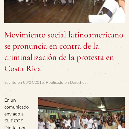
Movimiento social latinoamericano
se pronuncia en contra de la
criminalización de la protesta en
Costa Rica
Escrito en
06/04/2015
. Publicado en
Derechos
.
En un
comunicado
enviado a
SURCOS
Digital por