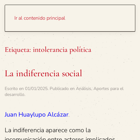
Portada
Temas
Ir al contenido principal
Etiqueta:
intolerancia política
La indiferencia social
Escrito en
01/01/2025
. Publicado en
Análisis
,
Aportes para el
desarrollo
.
Juan Huaylupo Alcázar
La indiferencia aparece como la
incomunicación entre actores implicados