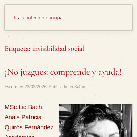
Portada
Temas
Ir al contenido principal
Etiqueta:
invisibilidad social
¡No juzgues: comprende y ayuda!
Escrito en
23/03/2026
. Publicado en
Salud
.
MSc.Lic.Bach.
Anais Patricia
Quirós Fernández