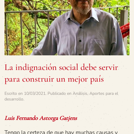
La indignación social debe servir
para construir un mejor país
Escrito en
10/03/2021
. Publicado en
Análisis
,
Aportes para el
desarrollo
.
Luis Fernando Astorga Gatjens
Tengo la certeza de que hay muchas causas y