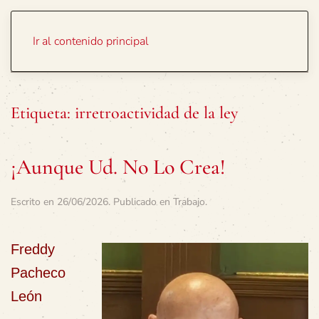
Portada
Temas
Ir al contenido principal
Etiqueta:
irretroactividad de la ley
¡Aunque Ud. No Lo Crea!
Escrito en
26/06/2026
. Publicado en
Trabajo
.
Freddy
Pacheco
León