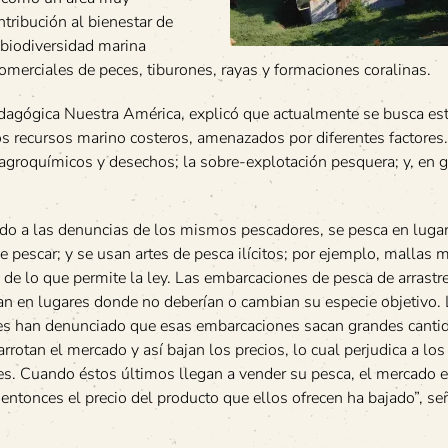
tribución al bienestar de
n biodiversidad marina
comerciales de peces, tiburones, rayas y formaciones coralinas.
edagógica Nuestra América, explicó que actualmente se busca es
os recursos marino costeros, amenazados por diferentes factores
agroquímicos y desechos; la sobre-explotación pesquera; y, en g
do a las denuncias de los mismos pescadores, se pesca en luga
e pescar; y se usan artes de pesca ilícitos; por ejemplo, mallas 
de lo que permite la ley. Las embarcaciones de pesca de arrastr
an en lugares donde no deberían o cambian su especie objetivo.
s han denunciado que esas embarcaciones sacan grandes canti
arrotan el mercado y así bajan los precios, lo cual perjudica a lo
es. Cuando éstos últimos llegan a vender su pesca, el mercado e
 entonces el precio del producto que ellos ofrecen ha bajado”, se