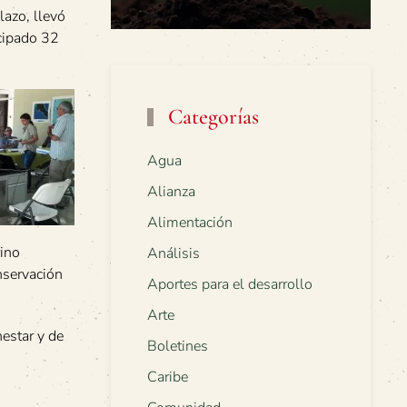
lazo, llevó
icipado 32
Categorías
Agua
Alianza
Alimentación
rino
Análisis
nservación
Aportes para el desarrollo
Arte
nestar y de
Boletines
Caribe