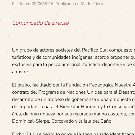
Escrito en
09/06/2016
. Publicado en
Madre Tierra
.
Comunicado de prensa
Un grupo de actores sociales del Pacífico Sur, compuesto 
turísticos y de comunidades indígenas; acordó proponer que
exclusiva para la pesca artesanal, turística, deportiva y de 
arrastre.
El grupo, facilitado por la Fundación Pedagógica Nuestra 
contrato del Programa de Naciones Unidas para el Desarro
desarrollo de un modelo de gobernanza y una propuesta de 
de Importancia para el Bienestar Humano y la Conservación
área, de gran riqueza por sus recursos marino costeros, c
Dominical-Sierpe, Corcovado y la Isla del Caño.
Dicho Sitio se delimitó porque la zona ha sido identifica