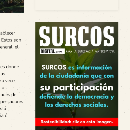
tablecer
. Estos son
eneral, el
res donde
más
e a veces
 Los
dades de
s pescadores
stá
ñaló