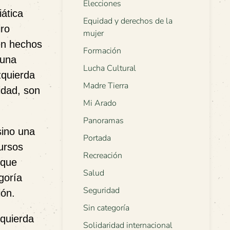
Elecciones
ática
Equidad y derechos de la
iro
mujer
 en hechos
Formación
 una
Lucha Cultural
zquierda
Madre Tierra
idad, son
Mi Arado
Panoramas
sino una
Portada
ursos
Recreación
 que
Salud
goría
Seguridad
ión.
Sin categoría
zquierda
Solidaridad internacional