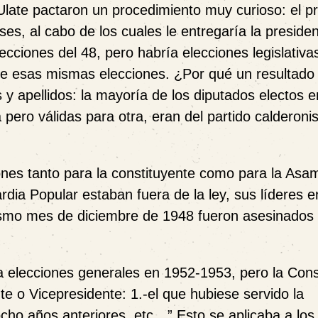
 Ulate pactaron un procedimiento muy curioso: el p
es, al cabo de los cuales le entregaría la presiden
cciones del 48, pero habría elecciones legislativa
de esas mismas elecciones. ¿Por qué un resultado
 y apellidos: la mayoría de los diputados electos 
 pero válidas para otra, eran del partido calderoni
nes tanto para la constituyente como para la Asa
dia Popular estaban fuera de la ley, sus líderes en
ismo mes de diciembre de 1948 fueron asesinados 
 a elecciones generales en 1952-1953, pero la Cons
te o Vicepresidente: 1.-el que hubiese servido la
ocho años anteriores, etc…” Esto se aplicaba a los