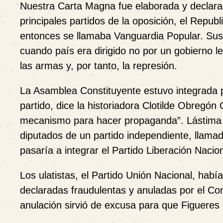
Nuestra Carta Magna fue elaborada y declarad
principales partidos de la oposición, el Repu
entonces se llamaba Vanguardia Popular. Sus i
cuando país era dirigido no por un gobierno l
las armas y, por tanto, la represión.
La Asamblea Constituyente estuvo integrada p
partido, dice la historiadora Clotilde Obregó
mecanismo para hacer propaganda”. Lástima q
diputados de un partido independiente, llamad
pasaría a integrar el Partido Liberación Nacio
Los ulatistas, el Partido Unión Nacional, habí
declaradas fraudulentas y anuladas por el Co
anulación sirvió de excusa para que Figueres in