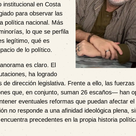
 institucional en Costa
giado para observar las
a política nacional. Más
minorías, lo que se perfila
es legítimo, qué es
acio de lo político.
panorama es claro. El
utaciones, ha logrado
 de dirección legislativa. Frente a ello, las fuerzas
iones que, en conjunto, suman 26 escaños— han o
ontener eventuales reformas que puedan afectar el
ión no responde a una afinidad ideológica plena, s
e encuentra precedentes en la propia historia polític