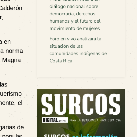
diálogo nacional sobre
 Calderón
democracia, derechos
r,
humanos y el futuro del
movimiento de mujeres
Foro en vivo analizará la
a en
situación de las
(la norma
comunidades indígenas de
ta Magna
Costa Rica
las
guerismo
mente, el
garias de
 popular.