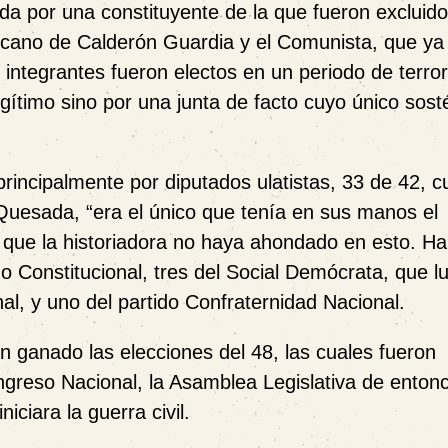
a por una constituyente de la que fueron excluido
blicano de Calderón Guardia y el Comunista, que ya
ntegrantes fueron electos en un periodo de terror 
egítimo sino por una junta de facto cuyo único sost
rincipalmente por diputados ulatistas, 33 de 42, c
n Quesada, “era el único que tenía en sus manos el
ue la historiadora no haya ahondado en esto. Ha
o Constitucional, tres del Social Demócrata, que l
nal, y uno del partido Confraternidad Nacional.
an ganado las elecciones del 48, las cuales fueron
ngreso Nacional, la Asamblea Legislativa de enton
iciara la guerra civil.