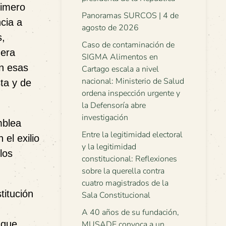
rimero
Panoramas SURCOS | 4 de
cia a
agosto de 2026
s,
Caso de contaminación de
 era
SIGMA Alimentos en
en esas
Cartago escala a nivel
nacional: Ministerio de Salud
sta y de
ordena inspección urgente y
la Defensoría abre
investigación
mblea
Entre la legitimidad electoral
 el exilio
y la legitimidad
los
constitucional: Reflexiones
sobre la querella contra
cuatro magistrados de la
titución
Sala Constitucional
A 40 años de su fundación,
 que
MUSADE convoca a un