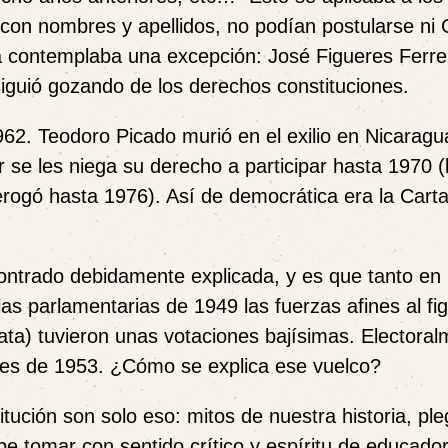
, con nombres y apellidos, no podían postularse ni
 contemplaba una excepción: José Figueres Ferre
 siguió gozando de los derechos constituciones.
962. Teodoro Picado murió en el exilio en Nicaragu
 se les niega su derecho a participar hasta 1970 
 derogó hasta 1976). Así de democrática era la Car
trado debidamente explicada, y es que tanto en 
as parlamentarias de 1949 las fuerzas afines al fi
ata) tuvieron unas votaciones bajísimas. Electoral
ones de 1953. ¿Cómo se explica ese vuelco?
tución son solo eso: mitos de nuestra historia, ple
be tomar con sentido crítico y espíritu de educador