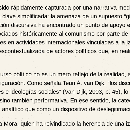
 sido rápidamente capturada por una narrativa medi
clave simplificada: la amenaza de un supuesto “g
ración discursiva ha encontrado un punto de apoyo
ociados históricamente al comunismo por parte de
les en actividades internacionales vinculadas a la i
ontextualizada de actores políticos que, en real
curso político no es un mero reflejo de la realidad, 
iguración. Como señala Teun A. van Dijk, “los disc
s e ideologías sociales” (Van Dijk, 2003, p. 45), lo
 sino también performativa. En ese sentido, la cate
alítico que como un dispositivo de deslegitimac
a Mora, quien ha reivindicado la herencia de una i