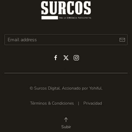
© Surcos Digital. Accionado por
Yohiful
.
Términos & Condiciones
|
Privacidad
Subir