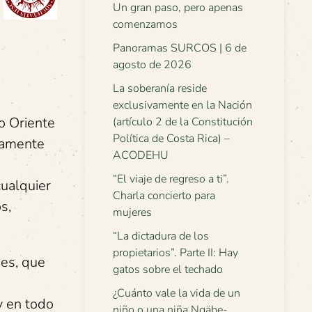
Un gran paso, pero apenas
comenzamos
Panoramas SURCOS | 6 de
agosto de 2026
La soberanía reside
exclusivamente en la Nación
o Oriente
(artículo 2 de la Constitución
Política de Costa Rica) –
namente
ACODEHU
“El viaje de regreso a ti”.
cualquier
Charla concierto para
s,
mujeres
“La dictadura de los
propietarios”. Parte II: Hay
es, que
gatos sobre el techado
¿Cuánto vale la vida de un
y en todo
niño o una niña Ngäbe-