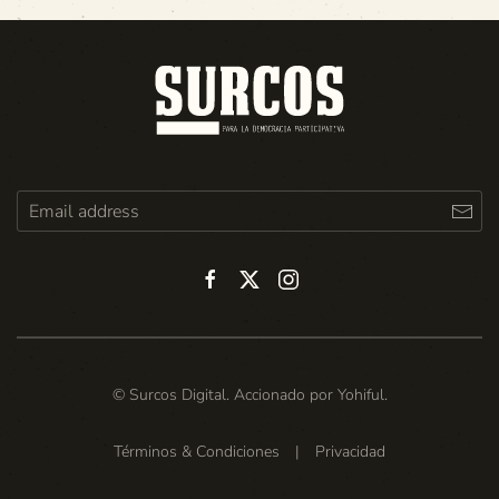
© Surcos Digital. Accionado por
Yohiful
.
Términos & Condiciones
|
Privacidad