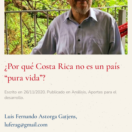
¿Por qué Costa Rica no es un país
“pura vida”?
Escrito en
26/11/2020
. Publicado en
Análisis
,
Aportes para el
desarrollo
.
Luis Fernando Astorga Gatjens,
luferag@gmail.com