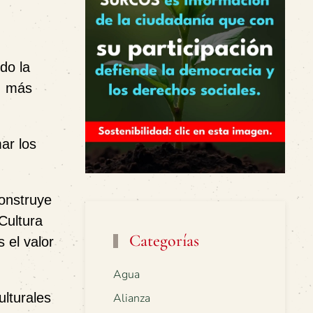
,
do la
e, más
ar los
onstruye
Cultura
Categorías
 el valor
Agua
ulturales
Alianza