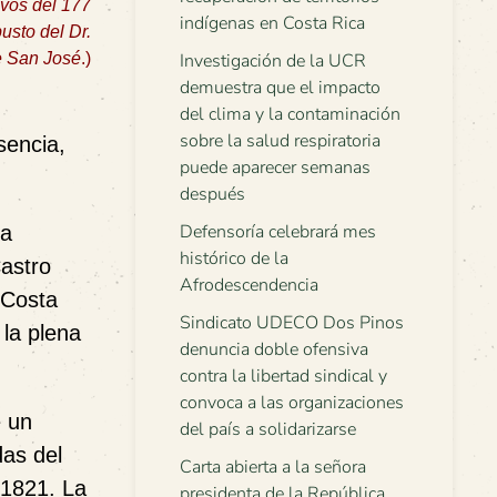
vos del 177
indígenas en Costa Rica
usto del Dr.
de San José
.)
Investigación de la UCR
demuestra que el impacto
del clima y la contaminación
sobre la salud respiratoria
sencia,
puede aparecer semanas
después
Defensoría celebrará mes
la
histórico de la
astro
Afrodescendencia
 Costa
Sindicato UDECO Dos Pinos
la plena
denuncia doble ofensiva
contra la libertad sindical y
convoca a las organizaciones
e un
del país a solidarizarse
das del
Carta abierta a la señora
 1821. La
presidenta de la República