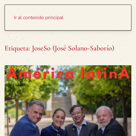
Portada
Temas
Ir al contenido principal
Etiqueta:
JoseSo (José Solano-Saborío)