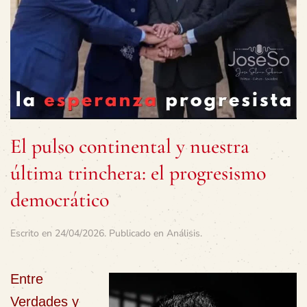
El pulso continental y nuestra
última trinchera: el progresismo
democrático
Escrito en
24/04/2026
. Publicado en
Análisis
.
Entre
Verdades y