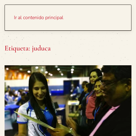
Portada
Temas
Ir al contenido principal
Etiqueta:
juduca