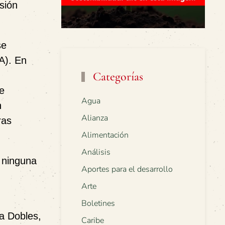
usión
se
A). En
Categorías
e
Agua
n
Alianza
ras
Alimentación
Análisis
 ninguna
Aportes para el desarrollo
Arte
Boletines
ia Dobles,
Caribe