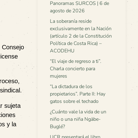
Panoramas SURCOS | 6 de
agosto de 2026
La soberanía reside
exclusivamente en la Nación
(artículo 2 de la Constitución
Política de Costa Rica) –
l Consejo
ACODEHU
ricense
“El viaje de regreso a ti”.
Charla concierto para
mujeres
proceso,
“La dictadura de los
indical.
propietarios”. Parte II: Hay
gatos sobre el techado
r sujeta
¿Cuánto vale la vida de un
ciones
niño o una niña Ngäbe-
os y la
Buglé?
UCR presentará el libro