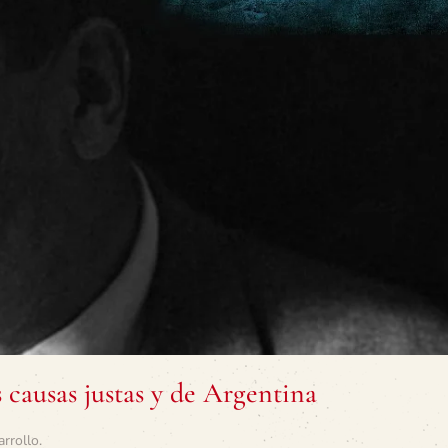
causas justas y de Argentina
arrollo
.