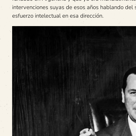
intervenciones suyas de esos años hablando del 
esfuerzo intelectual en esa dirección.