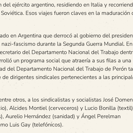
l ejército argentino, residiendo en Italia y recorriend
Soviética. Esos viajes fueron claves en la maduración 
tado en Argentina que derrocó al gobierno del presiden
l nazi-fascismo durante la Segunda Guerra Mundial. En
secretario del Departamento Nacional del Trabajo dentr
olló un programa social que atraería a sus filas a una
vidad del Departamento Nacional del Trabajo de Perón 
 de dirigentes sindicales pertenecientes a las principa
ntre otros, a los sindicalistas y socialistas José Dome
), Alcides Montiel (cerveceros) y Lucio Bonilla (textil)
os), Aurelio Hernández (sanidad) y Ángel Perelman
omo Luis Gay (telefónicos).