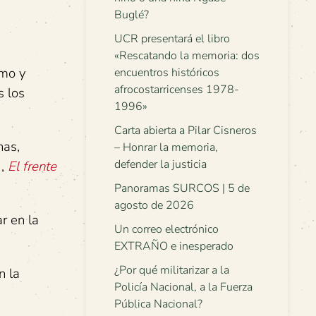
Buglé?
UCR presentará el libro
«Rescatando la memoria: dos
smo y
encuentros históricos
afrocostarricenses 1978-
s los
1996»
Carta abierta a Pilar Cisneros
has,
– Honrar la memoria,
defender la justicia
),
El frente
Panoramas SURCOS | 5 de
agosto de 2026
r en la
Un correo electrónico
EXTRAÑO e inesperado
¿Por qué militarizar a la
n la
Policía Nacional, a la Fuerza
Pública Nacional?