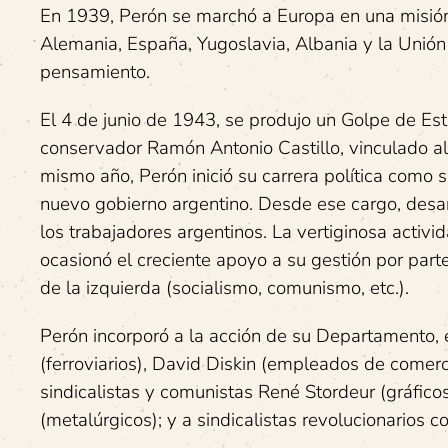
En 1939, Perón se marchó a Europa en una misión de
Alemania, España, Yugoslavia, Albania y la Unión 
pensamiento.
El 4 de junio de 1943, se produjo un Golpe de Es
conservador Ramón Antonio Castillo, vinculado a
mismo año, Perón inició su carrera política como 
nuevo gobierno argentino. Desde ese cargo, desarr
los trabajadores argentinos. La vertiginosa acti
ocasionó el creciente apoyo a su gestión por parte
de la izquierda (socialismo, comunismo, etc.).
Perón incorporó a la acción de su Departamento, e
(ferroviarios), David Diskin (empleados de comercio
sindicalistas y comunistas René Stordeur (gráfic
(metalúrgicos); y a sindicalistas revolucionarios c