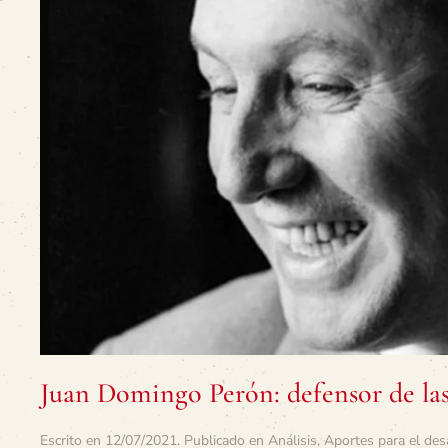
Juan Domingo Perón: defensor de las 
Escrito en
12/07/2021
. Publicado en
Análisis
,
Aportes para el des