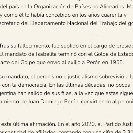
 del país en la Organización de Países no Alineados. 
l y como él lo había concebido en los años cuarenta y
retario del Departamento Nacional del Trabajo del g
ras su fallecimiento, fue suplido en el cargo de presid
El mandato de Isabelita terminó con el Golpe de Estado
rte del Golpe que envío al exilio a Perón en 1955.
su mandato, el peronismo o justicialismo sobrevivió a l
ó con la democracia. En las últimas décadas, no pocos
entina han salido de sus filas, a la vez que estas sigu
nsamiento de Juan Domingo Perón, convirtiendo al pero
ta última afirmación. En el año 2020, el Partido Justic
r cantidad de afiliados, contando con una cifra de 3.3