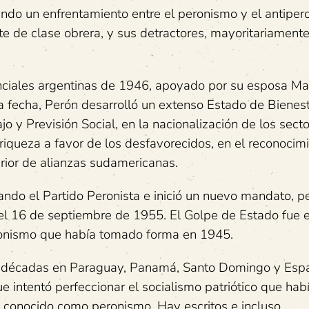
tiendo un enfrentamiento entre el peronismo y el antipe
nte de clase obrera, y sus detractores, mayoritariamente
nciales argentinas de 1946, apoyado por su esposa Ma
fecha, Perón desarrolló un extenso Estado de Bienest
jo y Previsión Social, en la nacionalización de los sect
 riqueza a favor de los desfavorecidos, en el reconocim
erior de alianzas sudamericanas.
ando el Partido Peronista e inició un nuevo mandato, 
del 16 de septiembre de 1955. El Golpe de Estado fue 
peronismo que había tomado forma en 1945.
dos décadas en Paraguay, Panamá, Santo Domingo y Esp
que intentó perfeccionar el socialismo patriótico que hab
conocido como peronismo. Hay escritos e incluso