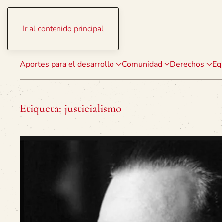
Ir al contenido principal
Aportes para el desarrollo
Comunidad
Derechos
Eq
Etiqueta:
justicialismo