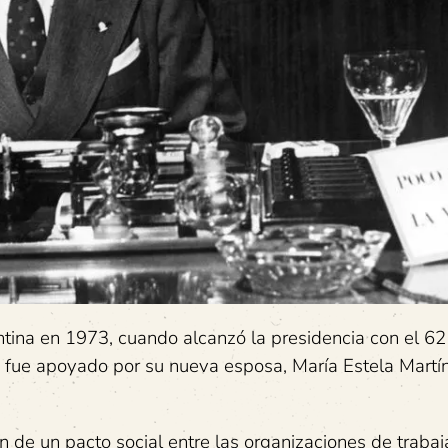
tina en 1973, cuando alcanzó la presidencia con el 62
a, fue apoyado por su nueva esposa, María Estela Martí
n de un pacto social entre las organizaciones de trabaj