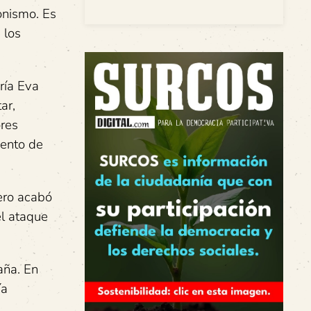
ronismo. Es
 los
ría Eva
ar,
ores
iento de
pero acabó
el ataque
aña. En
ía