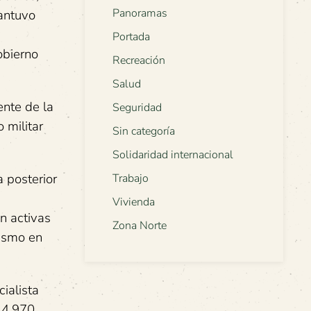
Panoramas
Mantuvo
Portada
obierno
Recreación
Salud
ente de la
Seguridad
 militar
Sin categoría
Solidaridad internacional
a posterior
Trabajo
Vivienda
en activas
Zona Norte
nismo en
ialista
14.970.